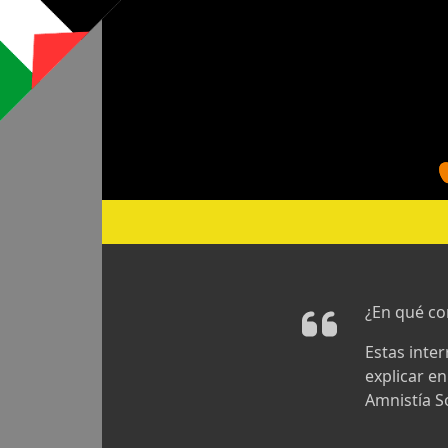
¿En qué co
Estas inte
explicar e
Amnistía So