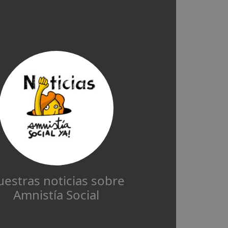
estras noticias sobre
Amnistía Social